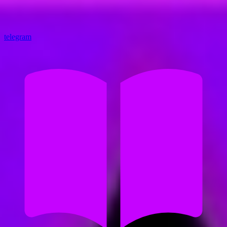
telegram