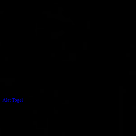
Hot
Alat Togel