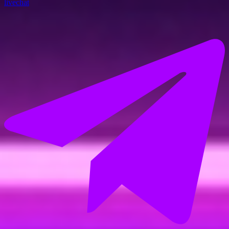
livechat