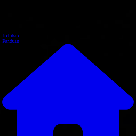
Hot
Keluhan
Panduan