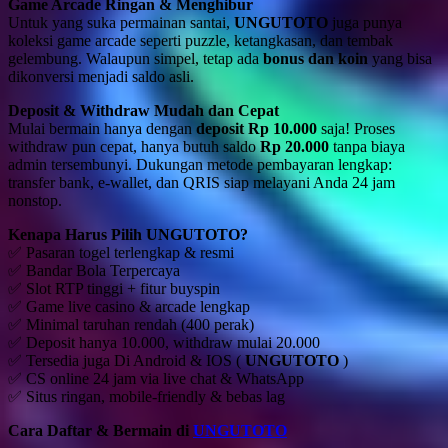
Game Arcade Ringan & Menghibur
Untuk yang suka permainan santai,
UNGUTOTO
juga punya
koleksi game arcade seperti puzzle, ketangkasan, dan tembak
gelembung. Walaupun simpel, tetap ada
bonus dan koin
yang bisa
dikonversi menjadi saldo asli.
Deposit & Withdraw Mudah dan Cepat
Mulai bermain hanya dengan
deposit Rp 10.000
saja! Proses
withdraw pun cepat, hanya butuh saldo
Rp 20.000
tanpa biaya
admin tersembunyi. Dukungan metode pembayaran lengkap:
transfer bank, e-wallet, dan QRIS siap melayani Anda 24 jam
nonstop.
Kenapa Harus Pilih UNGUTOTO?
✅ Pasaran togel terlengkap & resmi
✅ Bandar Bola Terpercaya
✅ Slot RTP tinggi + fitur buyspin
✅ Game live casino & arcade lengkap
✅ Minimal taruhan rendah (400 perak)
✅ Deposit hanya 10.000, withdraw mulai 20.000
✅ Tersedia juga Di Android & IOS (
UNGUTOTO
)
✅ CS online 24 jam via live chat & WhatsApp
✅ Situs ringan, mobile-friendly & bebas lag
Cara Daftar & Bermain di
UNGUTOTO