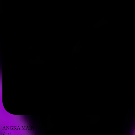
ANGKA MAIN:
71711