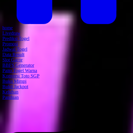
home
Livedraw
Prediksi Togel
Promosi
Jadwal Togel
Data Result
Slot Gacor
BBFS Generator
Paito Togel Warna
Konversi Toto SGP
Buku Mimpi
Bukti Jackpot
Keluhan
Panduan