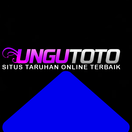
Kamis, 06 Agustus 2026
(
16:02:09
)