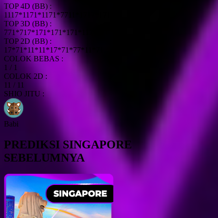
TOP 4D (BB) :
1117*1171*1171*7711*1717*1717
TOP 3D (BB) :
771*717*171*171*171*117*771
TOP 2D (BB) :
17*71*11*11*17*71*77*11*71
COLOK BEBAS :
1 / 1
COLOK 2D :
11 / 11
SHIO JITU :
Babi
PREDIKSI SINGAPORE
SEBELUMNYA