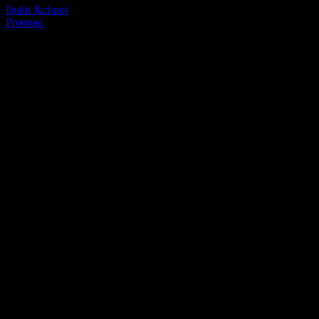
Bukti Jackpot
Promosi