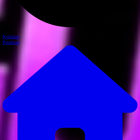
Hot
Keluhan
Panduan