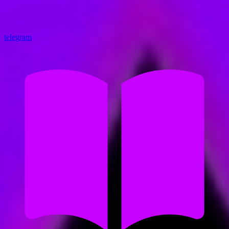
telegram