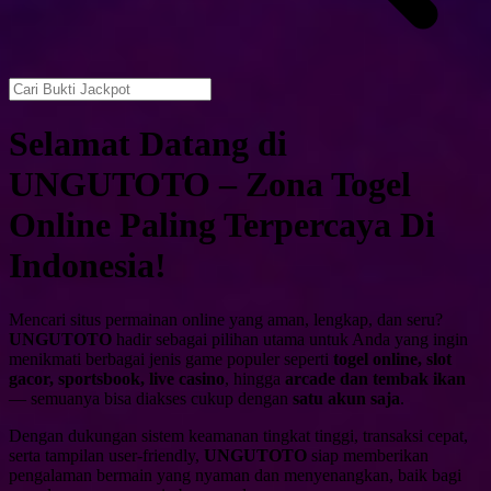
Selamat Datang di
UNGUTOTO – Zona Togel
Online Paling Terpercaya Di
Indonesia!
Mencari situs permainan online yang aman, lengkap, dan seru?
UNGUTOTO
hadir sebagai pilihan utama untuk Anda yang ingin
menikmati berbagai jenis game populer seperti
togel online, slot
gacor, sportsbook, live casino
, hingga
arcade dan tembak ikan
— semuanya bisa diakses cukup dengan
satu akun saja
.
Dengan dukungan sistem keamanan tingkat tinggi, transaksi cepat,
serta tampilan user-friendly,
UNGUTOTO
siap memberikan
pengalaman bermain yang nyaman dan menyenangkan, baik bagi