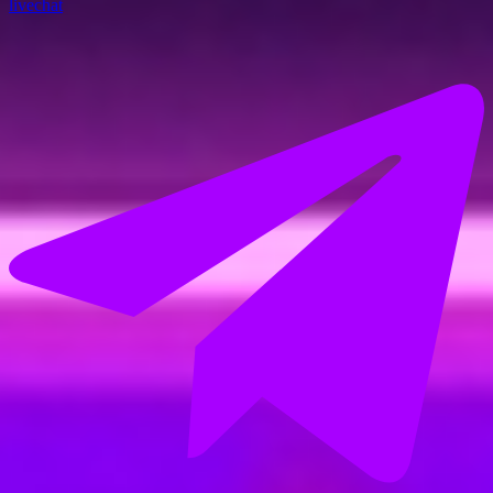
livechat