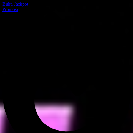
Bukti Jackpot
Promosi