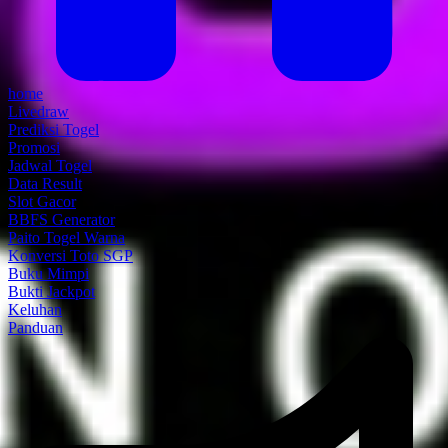
home
Livedraw
Prediksi Togel
Promosi
Jadwal Togel
Data Result
Slot Gacor
BBFS Generator
Paito Togel Warna
Konversi Toto SGP
Buku Mimpi
Bukti Jackpot
Keluhan
Panduan