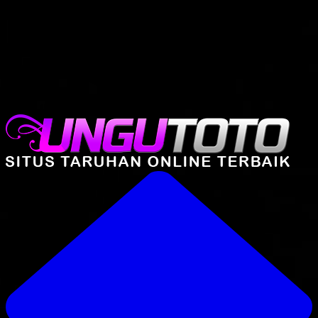
Kamis, 06 Agustus 2026
(
18:15:57
)