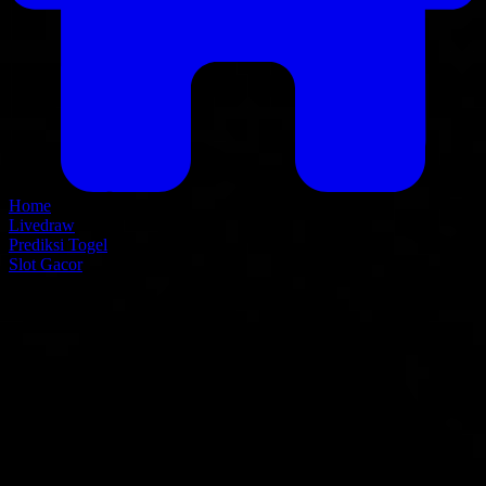
Home
Livedraw
Prediksi Togel
Slot Gacor