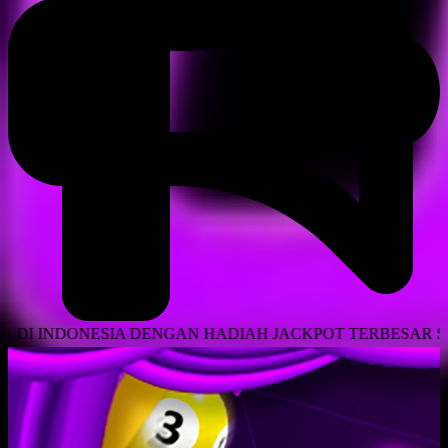
A DENGAN HADIAH JACKPOT TERBESAR SETIAP HARI.