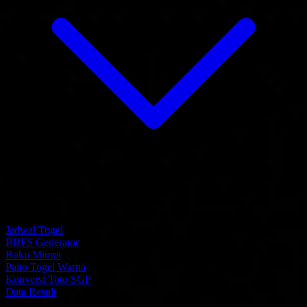
Jadwal Togel
BBFS Generator
Buku Mimpi
Paito Togel Warna
Konversi Toto SGP
Data Result
NEW!