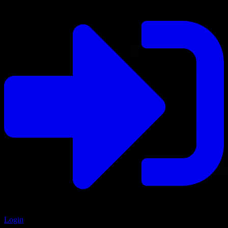
Login