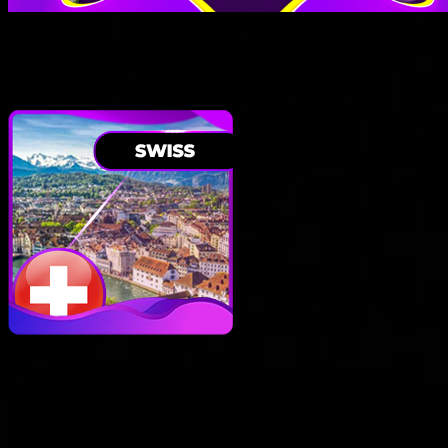
PREDIKSI SWISS TOGEL HARI INI
LENGKAP UNGUTOTO 9 July 2025