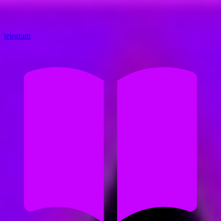
telegram