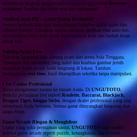
sportsbook lengkap dengan odds kompetitif dan sistem
livescore
real-time
. Taruhan jadi lebih seru dan transparan!
Tembak Ikan HD – Game Santai Berhadiah
Sensasi berburu ikan kini hadir dengan tampilan grafis tajam dan
animasi realistis. Gunakan senjata andalan, aktifkan fitur auto-fire,
dan kalahkan boss ikan untuk mendapatkan koin dan hadiah besar
setiap hari.
Sabung Ayam Live
Saksikan langsung laga sabung ayam dari arena Asia Tenggara.
Tayangan live streaming yang stabil dan kualitas gambar jernih
membuat Anda seolah hadir langsung di lokasi. Taruhan
berlangsung
real-time
, hasil ditampilkan seketika tanpa manipulasi.
Live Casino Profesional
Bawa pengalaman kasino ke rumah Anda. Di
UNGUTOTO
,
tersedia permainan live seperti
Roulette, Baccarat, Blackjack,
Dragon Tiger, hingga Sicbo
, dengan dealer profesional yang siap
menemani Anda bermain. Semua game ditayangkan langsung dan
tanpa delay.
Game Arcade Ringan & Menghibur
Untuk yang suka permainan santai,
UNGUTOTO
juga punya
koleksi game arcade seperti puzzle, ketangkasan, dan tembak