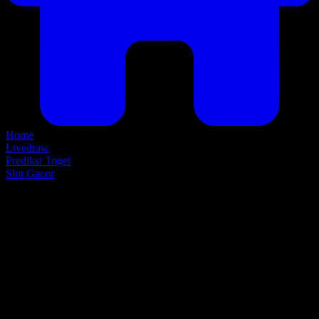
Home
Livedraw
Prediksi Togel
Slot Gacor