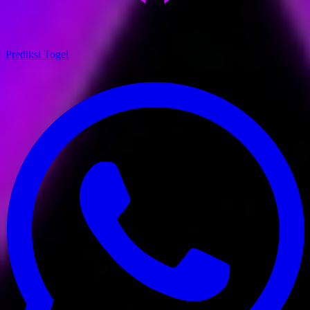
Prediksi Togel