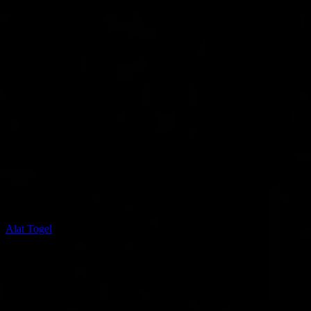
Hot
Alat Togel