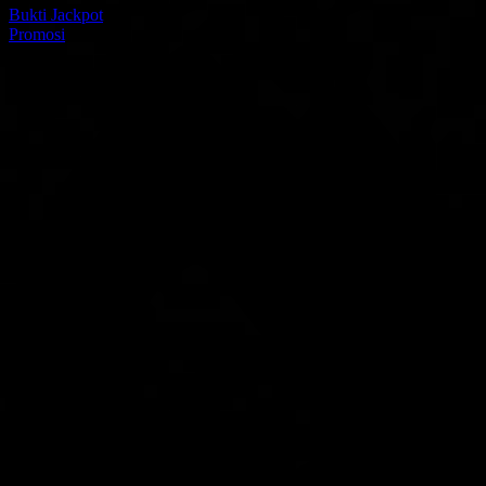
Bukti Jackpot
Promosi