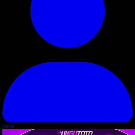
Daftar