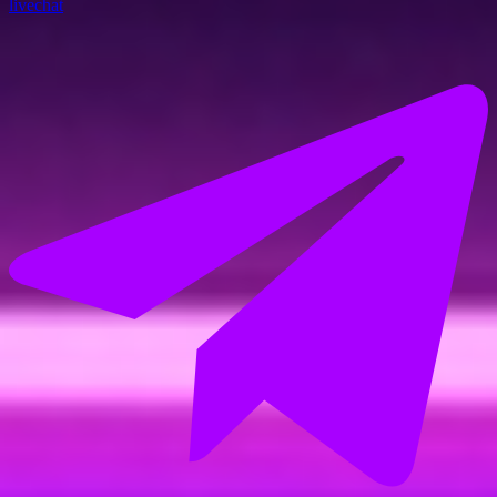
livechat