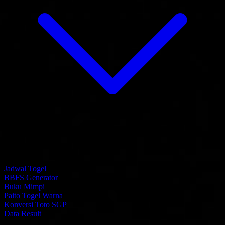
Jadwal Togel
BBFS Generator
Buku Mimpi
Paito Togel Warna
Konversi Toto SGP
Data Result
NEW!