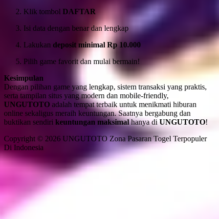
Klik tombol
DAFTAR
Isi data dengan benar dan lengkap
Lakukan
deposit minimal Rp 10.000
Pilih game favorit dan mulai bermain!
Kesimpulan
Dengan pilihan game yang lengkap, sistem transaksi yang praktis,
serta tampilan situs yang modern dan mobile-friendly,
UNGUTOTO
adalah tempat terbaik untuk menikmati hiburan
online sekaligus meraih keuntungan. Saatnya bergabung dan
buktikan sendiri
keuntungan maksimal
hanya di
UNGUTOTO
!
Copyright © 2026
UNGUTOTO
Zona Pasaran Togel Terpopuler
Di Indonesia