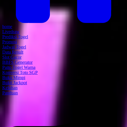
home
Livedraw
Prediksi Togel
Promosi
Jadwal Togel
Data Result
Slot Gacor
BBFS Generator
Paito Togel Warna
Konversi Toto SGP
Buku Mimpi
Bukti Jackpot
Keluhan
Panduan